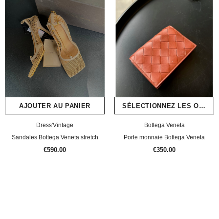
Dress'Vintage
Dress'Vintage
Bracelet Hermes Tournis
Sandales Hermès Oran
€290.00
€945.00
AJOUTER AU PANIER
SÉLECTIONNEZ LES OPTIONS
AJOUTER AU PANIER
AJOUTER AU PANIER
Dress'Vintage
Bottega Veneta
Sandales Bottega Veneta stretch
Porte monnaie Bottega Veneta
€590.00
€350.00