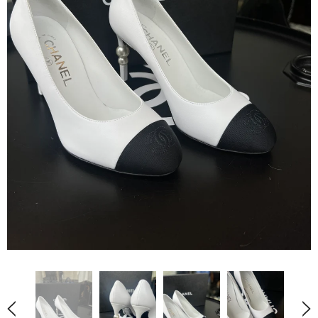
Dress'Vintage
Dress'Vintage
Bracelet Hermes Tournis
Sandales Hermès Oran
€290.00
€945.00
AJOUTER AU PANIER
AJOUTER AU PANIER